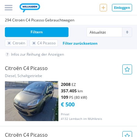
Einloggen
294 Citroën C4 Picasso Gebrauchtwagen
Filtern
Citroën
C4 Picasso
Filter zurücksetzen
Infos zur Reihung der Anzeigen
Citroën C4 Picasso
Diesel, Schaltgetriebe
2008
EZ
357.405
km
109
PS (80 kW)
€ 500
Privat
4132 Lembach im Mühlkreis
Citroën C4 Picasso