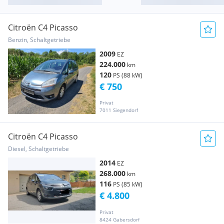
Citroën C4 Picasso
Benzin, Schaltgetriebe
2009
EZ
224.000
km
120
PS (88 kW)
€ 750
Privat
7011 Siegendorf
Citroën C4 Picasso
Diesel, Schaltgetriebe
2014
EZ
268.000
km
116
PS (85 kW)
€ 4.800
Privat
8424 Gabersdorf