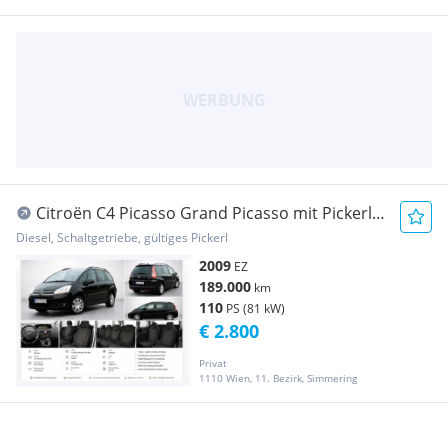
Citroën C4 Picasso Grand Picasso mit Pickerl
03/27
Diesel, Schaltgetriebe, gültiges Pickerl
2009
EZ
189.000
km
110
PS (81 kW)
€ 2.800
Privat
1110 Wien, 11. Bezirk, Simmering