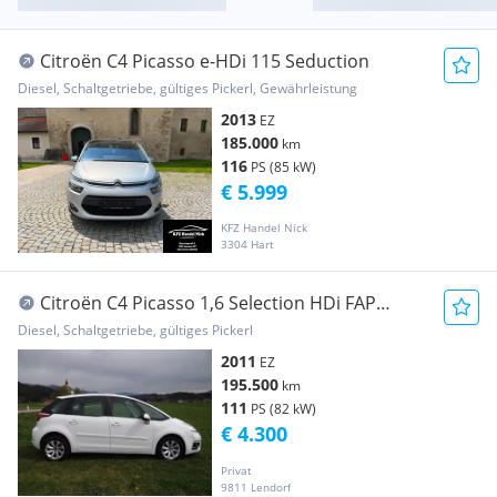
Citroën C4 Picasso e-HDi 115 Seduction
Diesel, Schaltgetriebe, gültiges Pickerl, Gewährleistung
2013
EZ
185.000
km
116
PS (85 kW)
€ 5.999
KFZ Handel Nick
3304 Hart
Citroën C4 Picasso 1,6 Selection HDi FAP
Selection §57a neu!! (bis18.08.2026 zu haben für
Diesel, Schaltgetriebe, gültiges Pickerl
€ 4100.-
2011
EZ
195.500
km
111
PS (82 kW)
€ 4.300
Privat
9811 Lendorf