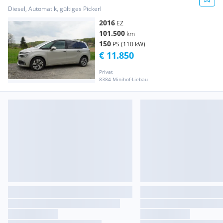
150 S&S EAT6 Shine
Diesel, Automatik, gültiges Pickerl
2016
EZ
101.500
km
150
PS (110 kW)
€ 11.850
Privat
8384 Minihof-Liebau