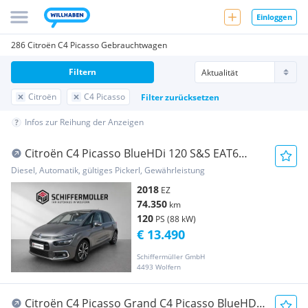
Einloggen
286 Citroën C4 Picasso Gebrauchtwagen
Filtern
Citroën
C4 Picasso
Filter zurücksetzen
Infos zur Reihung der Anzeigen
Citroën C4 Picasso BlueHDi 120 S&S EAT6
Shine
Diesel, Automatik, gültiges Pickerl, Gewährleistung
2018
EZ
74.350
km
120
PS (88 kW)
€ 13.490
Schiffermüller GmbH
4493 Wolfern
Citroën C4 Picasso Grand C4 Picasso BlueHDI