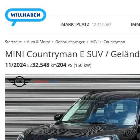
MARKTPLATZ
IMM
12.454.567
Startseite
Auto & Motor
Gebrauchtwagen
MINI
Countryman
MINI Countryman E SUV / Gelän
11/2024
32.548
204
EZ
km
PS (150 kW)