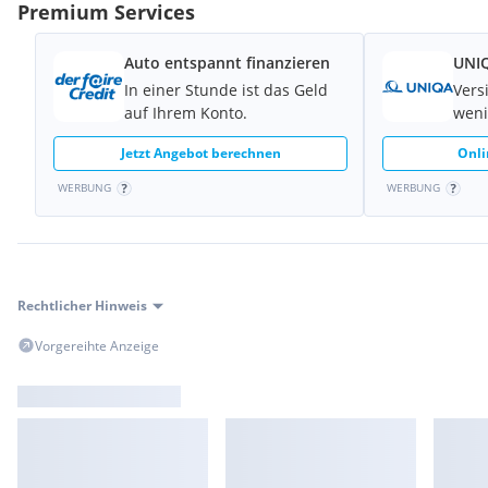
Premium Services
Bordcomputer
Paket S
Auto entspannt finanzieren
UNIQ
Classic Trim
Klimaautomatik
In einer Stunde ist das Geld
Vers
auf Ihrem Konto.
weni
Jetzt Angebot berechnen
Onli
WERBUNG
WERBUNG
Rechtlicher Hinweis
Vorgereihte Anzeige