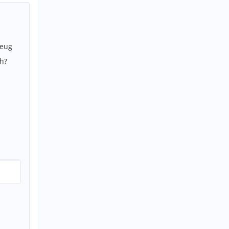
zeug
h?