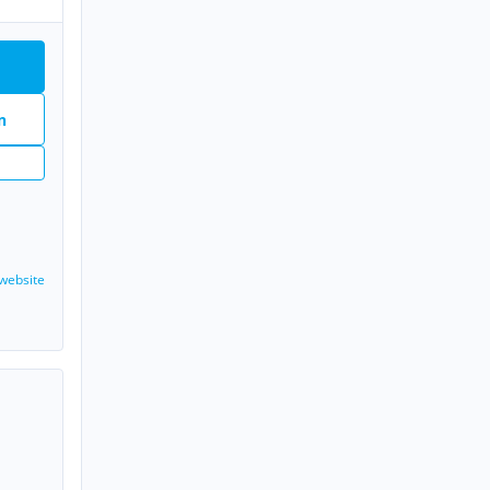
n
website