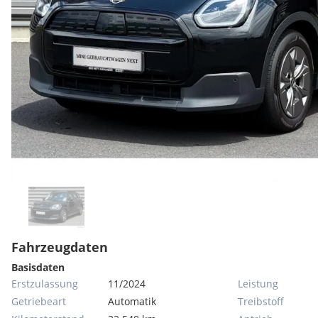
Fahrzeugdaten
Basisdaten
Erstzulassung
11/2024
Leistung
Getriebeart
Automatik
Treibstoff