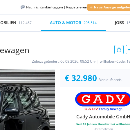
Nachrichten
Einloggen
|
Registrieren
Neue Anzeige aufgeb
OBILIEN
AUTO & MOTOR
JOBS
112.467
205.514
1
dewagen
Zuletzt geändert:
06.08.2026, 08:52 Uhr
|
willhaben-Code:
1
€ 32.980
Verkaufspreis
Gady Automobile Gmb
Seit
13
Jahren Händler bei willhabe
Unternehmen