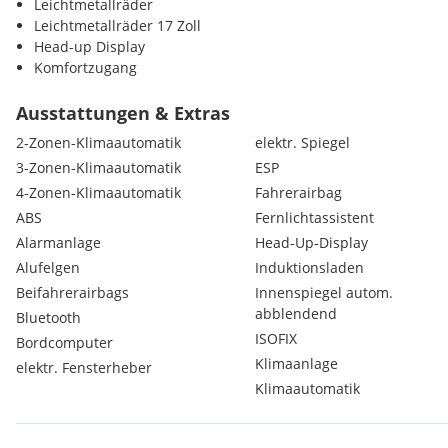
Leichtmetallräder
Leichtmetallräder 17 Zoll
Head-up Display
Komfortzugang
Rückfahrkamera
Sitzheizung Fahrer und Beifahrer
Ausstattungen & Extras
Alarmanlage
2-Zonen-Klimaautomatik
elektr. Spiegel
Innen- und Außenspiegel automatisch abblendend
3-Zonen-Klimaautomatik
ESP
LED-Scheinwerfer
4-Zonen-Klimaautomatik
Fahrerairbag
Parkassistent
Spurverlassenswarnung
ABS
Fernlichtassistent
Spurwechselwarnung
Alarmanlage
Head-Up-Display
Lenkradheizung
Alufelgen
Induktionsladen
Multifunktionslenkrad
Beifahrerairbags
Innenspiegel autom.
Handy-Vorbereitung
abblendend
Bluetooth
DAB Tuner
ISOFIX
USB Audio Schnittstelle
Bordcomputer
Fernlichtassistent
Klimaanlage
elektr. Fensterheber
Geschwindigkeitsregelung
Klimaautomatik
Park Distance Control (PDC)
Ablage für Wireless Charging
Active Guard