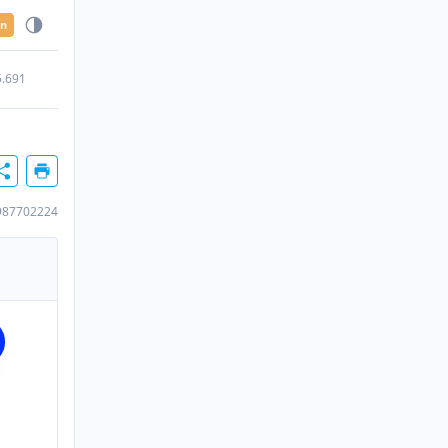
en
5.691
987702224
H
n