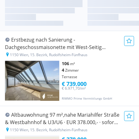
Erstbezug nach Sanierung -
Dachgeschossmaisonette mit West-Seitig
Terrasse - Klimaanlage vorhanden
1150 Wien, 15. Bezirk, Rudolfsheim-Fünfhaus
106
m²
4
Zimmer
Terrasse
€ 739.000
€ 6.971,70/m²
RIMMO Prime Vermittlungs GmbH
Altbauwohnung 97 m²,nahe Mariahilfer Straße
& Westbahnhof & U3/U6 · EUR 378.000,- · sofort
beziehbar!
1150 Wien, 15. Bezirk, Rudolfsheim-Fünfhaus