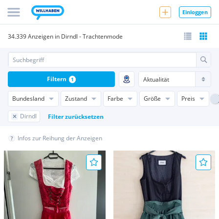
Einloggen
34.339 Anzeigen in Dirndl - Trachtenmode
Filtern
1
Bundesland
Zustand
Farbe
Größe
Preis
Dirndl
Filter zurücksetzen
Infos zur Reihung der Anzeigen