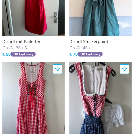
Dirndl mit Pailetten
Dirndl Stockerpoint
Größe 36 / S
Größe 46 / L
€ 50
€ 70
PayLivery
PayLivery