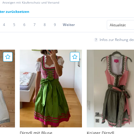
Anzeigen mit Käuferschutz und Versand
lter zurücksetzen
4
5
6
7
8
9
Weiter
Infos zur Reihung d
Dirndl mit Bluse
Krüger Dirndl