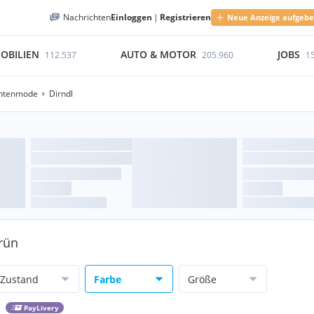
Nachrichten
Einloggen
|
Registrieren
Neue Anzeige aufgeb
OBILIEN
AUTO & MOTOR
JOBS
112.537
205.960
1
htenmode
Dirndl
Grün
Zustand
Farbe
Größe
PayLivery