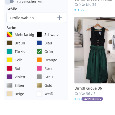
zu verschenken
Trachtenmanufaktur 
Größe bis 34
Größe
€ 155
Größe wählen...
Farbe
Mehrfarbig
Schwarz
Braun
Blau
Türkis
Grün
Gelb
Orange
Rot
Rosa
Violett
Grau
Silber
Gold
Dirndl Größe 36
Größe 36 / S
Beige
Weiß
€ 80
PayLivery