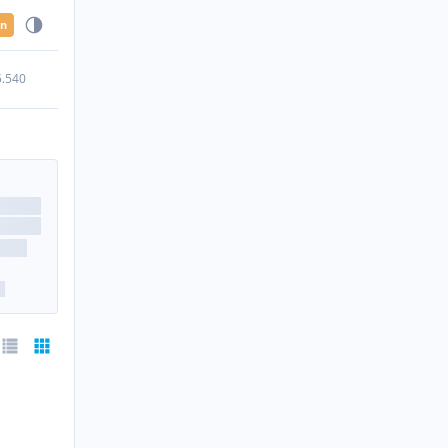
en
5.540