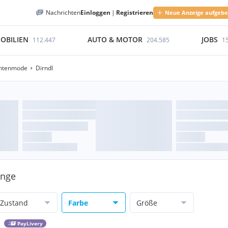
Nachrichten
Einloggen
|
Registrieren
Neue Anzeige aufgeb
OBILIEN
AUTO & MOTOR
JOBS
112.447
204.585
1
htenmode
Dirndl
ange
Zustand
Farbe
Größe
PayLivery