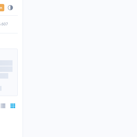
en
5.607