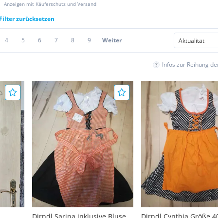
Anzeigen mit Käuferschutz und Versand
Filter zurücksetzen
4
5
6
7
8
9
Weiter
Infos zur Reihung d
Dirndl Sarina inklusive Bluse
Dirndl Cynthia Größe 4