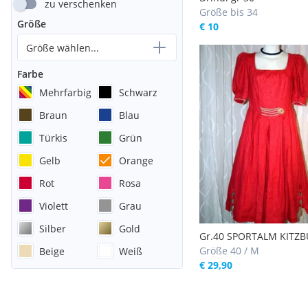
zu verschenken
Größe bis 34
Größe
€ 10
Größe wählen...
Farbe
Mehrfarbig
Schwarz
Braun
Blau
Türkis
Grün
Gelb
Orange
Rot
Rosa
Violett
Grau
Silber
Gold
Gr.40 SPORTALM KITZ
sehr fesches Leinen Tr
Größe 40 / M
Beige
Weiß
Kleid in koralle
€ 29,90