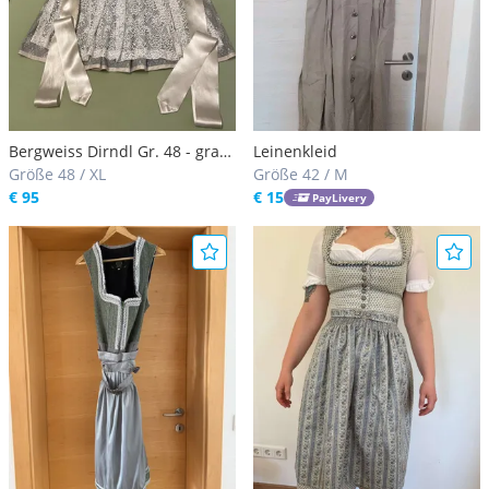
Bergweiss Dirndl Gr. 48 - grau/
Leinenkleid
creme - mit Schürze
Größe 48 / XL
Größe 42 / M
€ 95
€ 15
PayLivery