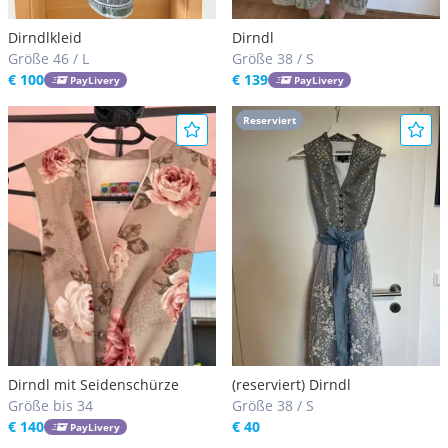
Dirndlkleid
Dirndl
Größe 46 / L
Größe 38 / S
€ 100
€ 139
PayLivery
PayLivery
Reserviert
Dirndl mit Seidenschürze
(reserviert) Dirndl
Größe bis 34
Größe 38 / S
€ 140
€ 40
PayLivery