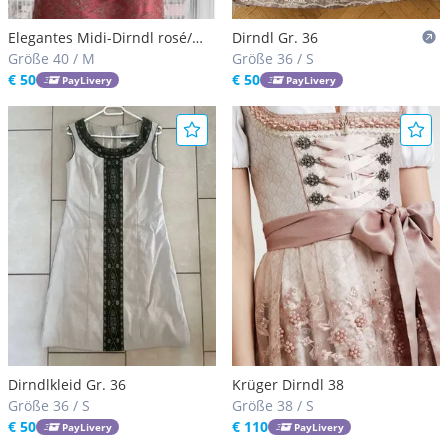
Elegantes Midi-Dirndl rosé/
Dirndl Gr. 36
beere/ taupe/ grau Gr. 40 inkl.
Größe 40 / M
Größe 36 / S
Dirndlbluse mit
€ 50
€ 50
PayLivery
PayLivery
Spitzenschürze
Dirndlkleid Gr. 36
Krüger Dirndl 38
Größe 36 / S
Größe 38 / S
€ 50
€ 110
PayLivery
PayLivery