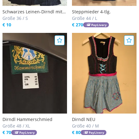
Schwarzes Leinen-Dirndl mit
Steppmieder 4-tlg.
Vögel
Größe 36 / S
Größe 44 / L
€ 10
€ 270
PayLivery
Dirndl Hammerschmied
Dirndl NEU
Größe 48 / XL
Größe 40 / M
€ 70
€ 80
PayLivery
PayLivery