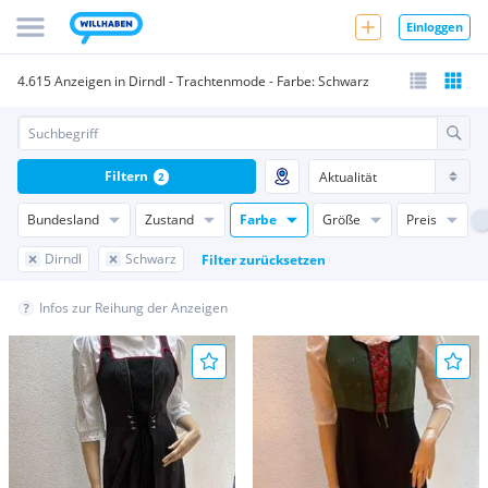
Einloggen
4.615 Anzeigen in Dirndl - Trachtenmode - Farbe: Schwarz
Filtern
2
Bundesland
Zustand
Farbe
Größe
Preis
Dirndl
Schwarz
Filter zurücksetzen
Infos zur Reihung der Anzeigen