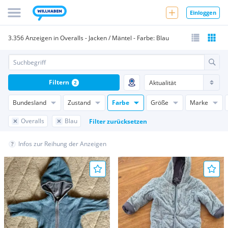
Einloggen
3.356 Anzeigen in Overalls - Jacken / Mäntel - Farbe: Blau
Filtern
2
Bundesland
Zustand
Farbe
Größe
Marke
Overalls
Blau
Filter zurücksetzen
Infos zur Reihung der Anzeigen