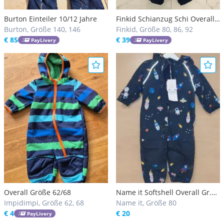
Burton Einteiler 10/12 Jahre
Finkid Schianzug Schi Overall
Burton, Größe 140, 146
Ski Anzug
Finkid, Größe 80, 86, 92
€ 85
€ 39
PayLivery
PayLivery
Overall Größe 62/68
Name it Softshell Overall Gr.
Impidimpi, Größe 62, 68
80
Name it, Größe 80
€ 4
€ 20
PayLivery