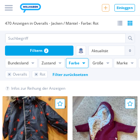
Einloggen
470 Anzeigen in Overalls - Jacken / Mäntel - Farbe: Rot
Filtern
2
Bundesland
Zustand
Farbe
Größe
Marke
Overalls
Rot
Filter zurücksetzen
Infos zur Reihung der Anzeigen