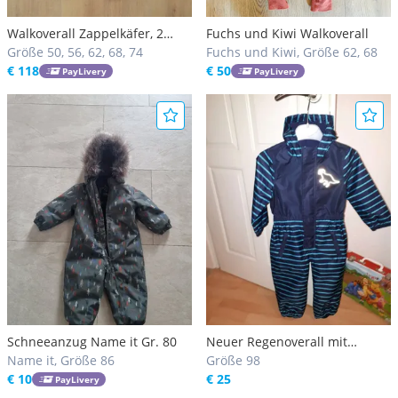
Walkoverall Zappelkäfer, 2
Fuchs und Kiwi Walkoverall
Reißverschlüsse
Größe 50, 56, 62, 68, 74
Fuchs und Kiwi, Größe 62, 68
€ 118
€ 50
PayLivery
PayLivery
Schneeanzug Name it Gr. 80
Neuer Regenoverall mit
Name it, Größe 86
Dinomotiv Gr. 98
Größe 98
€ 10
€ 25
PayLivery