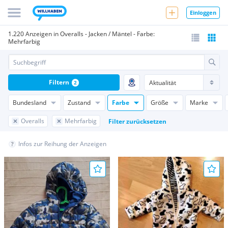
Einloggen
1.220 Anzeigen in Overalls - Jacken / Mäntel - Farbe:
Mehrfarbig
Filtern
2
Bundesland
Zustand
Farbe
Größe
Marke
Overalls
Mehrfarbig
Filter zurücksetzen
Infos zur Reihung der Anzeigen