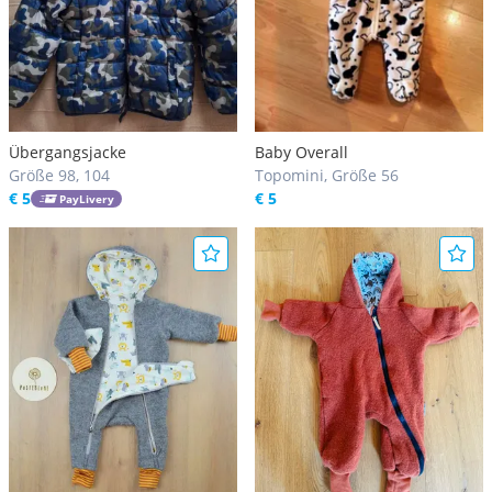
Übergangsjacke
Baby Overall
Größe 98, 104
Topomini, Größe 56
€ 5
€ 5
PayLivery