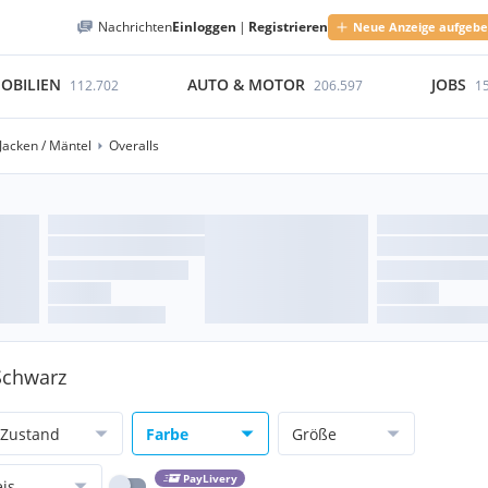
Nachrichten
Einloggen
|
Registrieren
Neue Anzeige aufgeb
OBILIEN
AUTO & MOTOR
JOBS
112.702
206.597
1
Jacken / Mäntel
Overalls
 Schwarz
Zustand
Farbe
Größe
PayLivery
eis