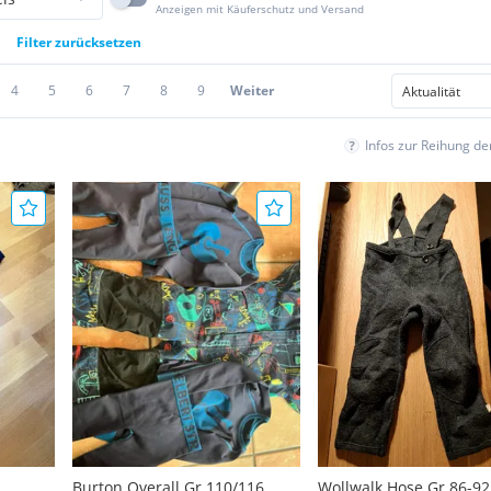
Anzeigen mit Käuferschutz und Versand
Filter zurücksetzen
4
5
6
7
8
9
Weiter
Infos zur Reihung d
Burton Overall Gr 110/116
Wollwalk Hose Gr.86-9