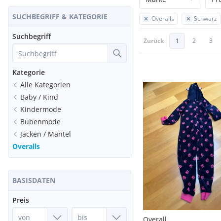
SUCHBEGRIFF & KATEGORIE
Overalls
Schwarz
Suchbegriff
Zurück
1
2
3
Kategorie
Alle Kategorien
Baby / Kind
Kindermode
Bubenmode
Jacken / Mäntel
Overalls
BASISDATEN
Preis
Overall