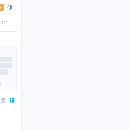
en
5.739