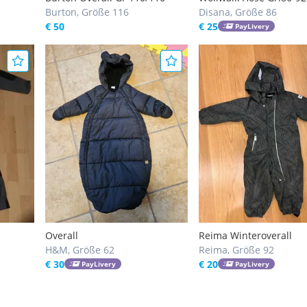
Burton, Größe 116
getragen. Marke disana
Disana, Größe 86
€ 50
€ 25
PayLivery
Overall
Reima Winteroverall
H&M, Größe 62
Reima, Größe 92
€ 30
€ 20
PayLivery
PayLivery