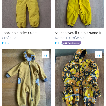
Topolino Kinder Overall
Schneeoverall Gr. 80 Name it
Größe 98
Name it, Größe 80
€ 15
€ 15
PayLivery