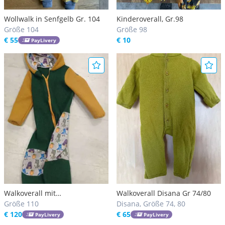
Wollwalk in Senfgelb Gr. 104
Kinderoverall, Gr.98
Größe 104
Größe 98
€ 55
€ 10
PayLivery
Walkoverall mit
Walkoverall Disana Gr 74/80
Softshelleinsätze handmade
Größe 110
Disana, Größe 74, 80
€ 120
€ 65
PayLivery
PayLivery