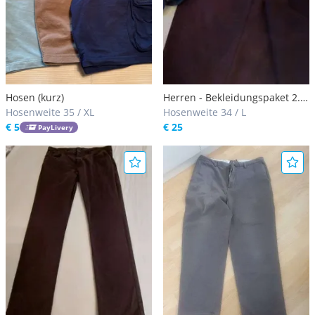
Hosen (kurz)
Herren - Bekleidungspaket 2.
Hosenweite 35 / XL
Hemd geschenkt
Hosenweite 34 / L
€ 5
€ 25
PayLivery