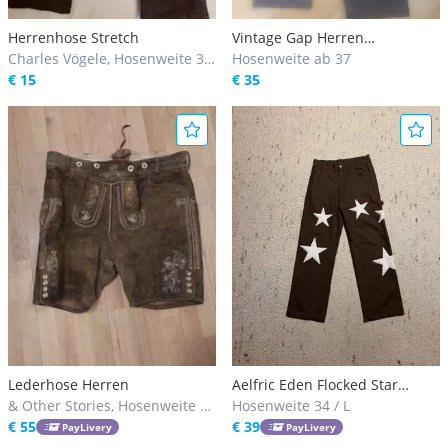
Herrenhose Stretch
Vintage Gap Herren
Charles Vögele, Hosenweite 32
braungraue Jeans 38/32
Hosenweite ab 37
/ M, 34 / L
€ 15
€ 35
Lederhose Herren
Aelfric Eden Flocked Star
& Other Stories, Hosenweite 36
Straight Jeans
Hosenweite 34 / L
/ XL
€ 55
€ 39
PayLivery
PayLivery