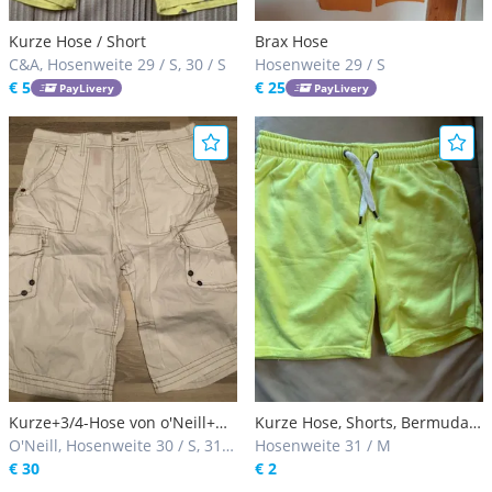
Kurze Hose / Short
Brax Hose
C&A, Hosenweite 29 / S, 30 / S
Hosenweite 29 / S
€ 5
€ 25
PayLivery
PayLivery
Kurze+3/4-Hose von o'Neill+
Kurze Hose, Shorts, Bermuda,
Diesel
O'Neill, Hosenweite 30 / S, 31 /
Gr. M
Hosenweite 31 / M
M
€ 30
€ 2