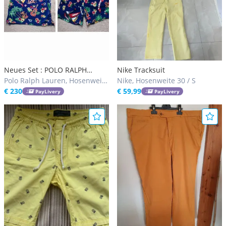
Neues Set : POLO RALPH
Nike Tracksuit
LAUREN Shorts Größe M / und
Polo Ralph Lauren, Hosenweite
Nike, Hosenweite 30 / S
Poloshirt Größe L / Farbe: blau,
31 / M, 32 / M
€ 230
€ 59,99
PayLivery
PayLivery
rot, grün, gelb, weiß