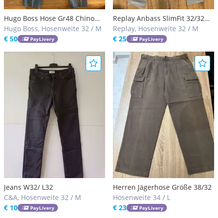
Hugo Boss Hose Gr48 Chino
Replay Anbass SlimFit 32/32
Hose
Hugo Boss, Hosenweite 32 / M
Herren
Replay, Hosenweite 32 / M
€ 50
€ 25
PayLivery
PayLivery
Jeans W32/ L32
Herren Jägerhose Größe 38/32
C&A, Hosenweite 32 / M
Hosenweite 34 / L
€ 10
€ 23
PayLivery
PayLivery