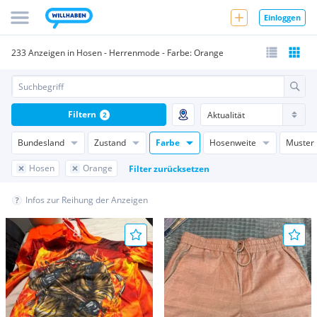
Einloggen
233 Anzeigen in Hosen - Herrenmode - Farbe: Orange
Filtern
2
Bundesland
Zustand
Farbe
Hosenweite
Muster
Hosen
Orange
Filter zurücksetzen
Infos zur Reihung der Anzeigen