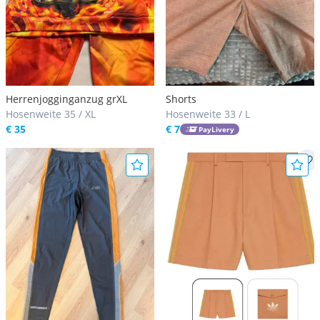
Herrenjogginganzug grXL
Shorts
Hosenweite 35 / XL
Hosenweite 33 / L
€ 35
€ 7
PayLivery