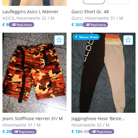
Laufleggins Asics L Männer
Gucci Short Gr. 48
ASICS, Hosenweite 32 / M
Gucci, Hosenweite 31 / M
€ 8
€ 365
PayLivery
PayLivery
Neuer Preis
Jeans Stoffhose Herren 31/ M
Jogginghose Hose 'Beste
Hosenweite 31 / M
Leben' Herren Größe: M
Hosenweite 32 / M
€ 20
€ 10
€ 30
PayLivery
PayLivery