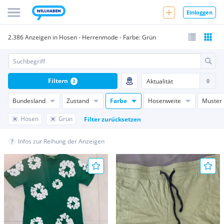
Einloggen
2.386 Anzeigen in Hosen - Herrenmode - Farbe: Grün
Filtern
2
Bundesland
Zustand
Farbe
Hosenweite
Muster
Hosen
Grün
Filter zurücksetzen
Infos zur Reihung der Anzeigen